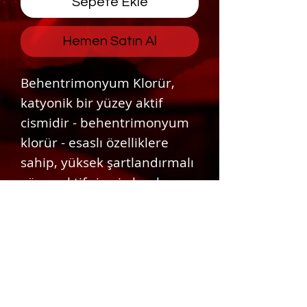
Sepete Ekle
Hemen Satın Al
Behentrimonyum Klorür,
katyonik bir yüzey aktif
cismidir - behentrimonyum
klorür - esaslı özelliklere
sahip, yüksek şartlandırmalı
yüzey aktif cismi olarak
kullanılır. Saça pürüzsüzlük,
parlaklık ve antistatik etki
sağlar.