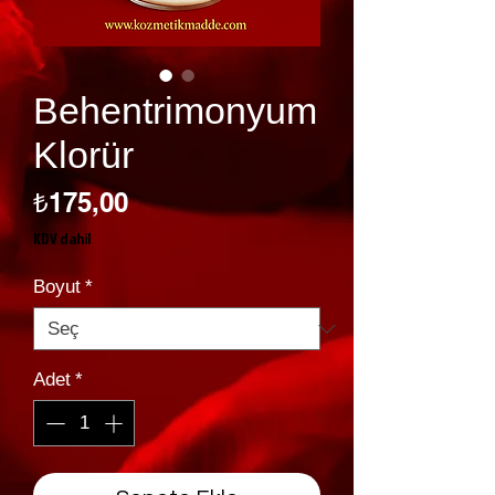
Behentrimonyum
Klorür
Fiyat
₺175,00
KDV dahil
Boyut
*
Adet
*