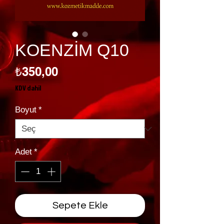
KOENZİM Q10
Fiyat
₺350,00
KDV dahil
Boyut
*
Adet
*
Sepete Ekle