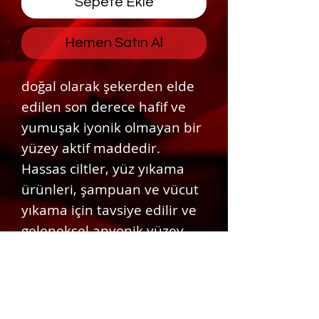
Sepete Ekle
Hemen Satın Al
doğal olarak şekerden elde
edilen son derece hafif ve
yumuşak iyonik olmayan bir
yüzey aktif maddedir.
Hassas ciltler, yüz yıkama
ürünleri, şampuan ve vücut
yıkama için tavsiye edilir ve
geleneksel anyonik yüzey
aktif maddeler kullanılarak
elde edilene kıyasla
olağanüstü ince ve stabil
köpük oluşur.