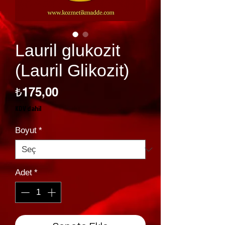
Lauril glukozit
(Lauril Glikozit)
Fiyat
₺175,00
KDV dahil
Boyut
*
Adet
*