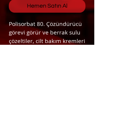
Hemen Satın Al
Polisorbat 80. Çözündürücü
görevi görür ve berrak sulu
çözeltiler, cilt bakım kremleri
ve losyonları için uygundur.
Bu ürünün HLB değeri 15'dir.