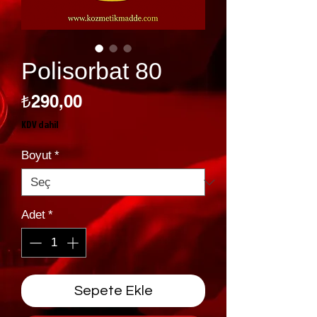
Polisorbat 80
Fiyat
₺290,00
KDV dahil
Boyut
*
Adet
*
Sepete Ekle