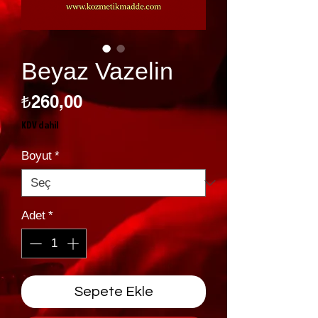
Beyaz Vazelin
Fiyat
₺260,00
KDV dahil
Boyut
*
Adet
*
Sepete Ekle