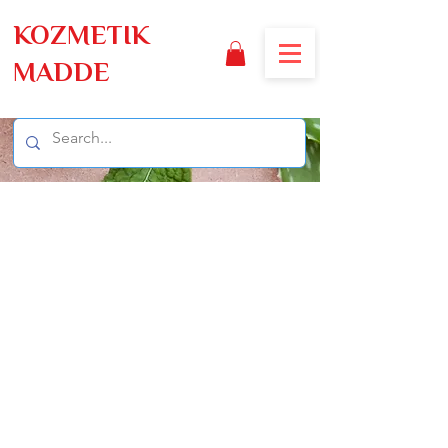
KOZMETIK
MADDE
Nakliye & iade
Nakliye
Yurtiçi nakliye ücretsiz Uluslararası
nakliye ücretlidir ve malların teslim
edilmesi gereken ülkeye ve paketin
ağırlığına ve boyutlarına bağlıdır